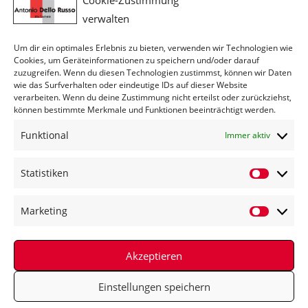
Cookie-Zustimmung
verwalten
Um dir ein optimales Erlebnis zu bieten, verwenden wir Technologien wie
Cookies, um Geräteinformationen zu speichern und/oder darauf
zuzugreifen. Wenn du diesen Technologien zustimmst, können wir Daten
wie das Surfverhalten oder eindeutige IDs auf dieser Website
DSGVO-Einverständnis
*
verarbeiten. Wenn du deine Zustimmung nicht erteilst oder zurückziehst,
können bestimmte Merkmale und Funktionen beeinträchtigt werden.
Ich willige ein, dass diese Website meine
übermittelten Informationen speichert, sodass meine
Funktional
Immer aktiv
Anfrage beantwortet werden kann.
Statistiken
ABSENDEN
Marketing
Akzeptieren
Kontakt
Datenschutz
Impressum
Cookie-Richtlinie (EU)
Einstellungen speichern