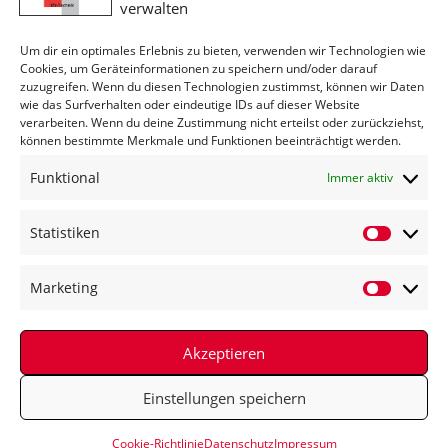
verwalten
Seiten. Eine Vervielfältigung oder Verwendung solcher Grafiken,
Tondokumente, Videosequenzen und Texte in anderen
Um dir ein optimales Erlebnis zu bieten, verwenden wir Technologien wie
elektronischen oder gedruckten Publikationen ist ohne
Cookies, um Geräteinformationen zu speichern und/oder darauf
ausdrückliche Zustimmung des Autors nicht gestattet.
zuzugreifen. Wenn du diesen Technologien zustimmst, können wir Daten
wie das Surfverhalten oder eindeutige IDs auf dieser Website
verarbeiten. Wenn du deine Zustimmung nicht erteilst oder zurückziehst,
Rechtswirksamkeit dieses Haftungsausschlusses
können bestimmte Merkmale und Funktionen beeinträchtigt werden.
Dieser Haftungsausschluss ist als Teil des Internetangebotes zu
Funktional
Immer aktiv
betrachten, von dem aus auf diese Seite verwiesen wurde. Sofern
Teile oder einzelne Formulierungen dieses Textes der geltenden
Statistiken
Rechtslage nicht, nicht mehr oder nicht vollständig entsprechen
sollten, bleiben die übrigen Teile des Dokumentes in ihrem Inhalt
Marketing
und ihrer Gültigkeit davon unberührt.
Akzeptieren
Kontakt
Datenschutz
Impressum
Cookie-Richtlinie (EU)
Einstellungen speichern
© All rights reserved - Antonio Dello Russo -
Cookie-Richtlinie
Datenschutz
Impressum