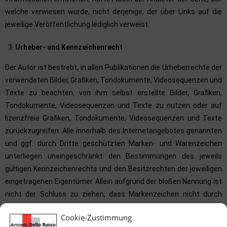
welche verwiesen wurde, nicht derjenige, der über Links auf die
jeweilige Veröffentlichung lediglich verweist.
Urheber- und Kennzeichenrecht
Der Autor ist bestrebt, in allen Publikationen die Urheberrechte der
verwendeten Bilder, Grafiken, Tondokumente, Videosequenzen und
Texte zu beachten, von ihm selbst erstellte Bilder, Grafiken,
Tondokumente, Videosequenzen und Texte zu nutzen oder auf
lizenzfreie Grafiken, Tondokumente, Videosequenzen und Texte
zurückzugreifen. Alle innerhalb des Internetangebotes genannten
und ggf. durch Dritte geschützten Marken- und Warenzeichen
unterliegen uneingeschränkt den Bestimmungen des jeweils
gültigen Kennzeichenrechts und den Besitzrechten der jeweiligen
eingetragenen Eigentümer. Allein aufgrund der bloßen Nennung ist
nicht der Schluss zu ziehen, dass Markenzeichen nicht durch
Rechte Dritter geschützt sind! Das Copyright für veröffentlichte,
Cookie-Zustimmung
vom Autor selbst erstellte Objekte bleibt allein beim Autor der